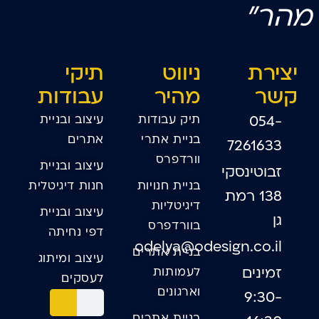
מהר"
יצירת
ניווט
תיקי
קשר
מהיר
עבודות
תיק עבודות
עיצוב ובניית
054-
בניית אתרי
אתרים
7261633
וורדפרס
עיצוב ובניית
זבוטינסקי
בניית חנויות
חנות דיגיטלית
138 רמת
דיגיטליות
עיצוב ובניית
גן
בוורדפרס
דפי נחיתה
odelya@odesign.co.il
בניית אתרים
עיצוב ומיתוג
זמינים
לעמותות
לעסקים
וארגונים
9:30-