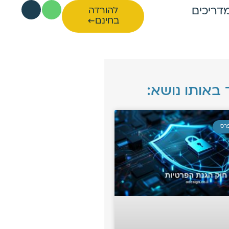
דריכים
להורדה
בחינם←
 באותו נושא:
פרס