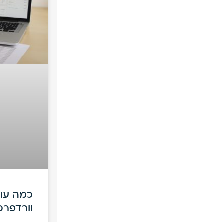
כמה עול
וורדפרס