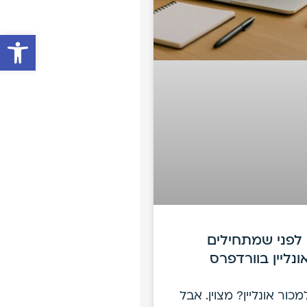
פתח סרגל 
ם לפני שמתחילים
ונליין בוורדפרס
כור אונליין? מצוין. אבל