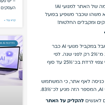
– יש פעו
של האתר למנועי AI!
העסקים
א משהו שכבר משפיע בפועל
קרא עוד »
קים ומקבלים החלטות!
הדרכות AI ואוטומציות
גוגל עדיין מעבדת כ־16.4 מיליארד חיפושים ביום, אבל במקביל מנועי AI כבר
תופסים כ־5–8% מהשוק – זינוק משמעותי מפחות מ־2% רק לפני שנה. לפי
תחזיות של חברת Gartner, נפח החיפוש המסורתי צפוי לרדת בכ־25% עד סוף
מים בלי כניסה לאף אתר, כי המשתמש
.
ם לאנשים
להקליק על האתר