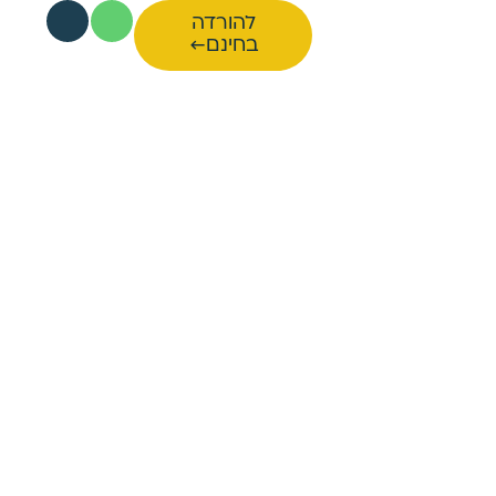
להורדה
בחינם←