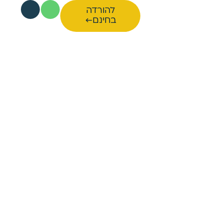
להורדה
בחינם←