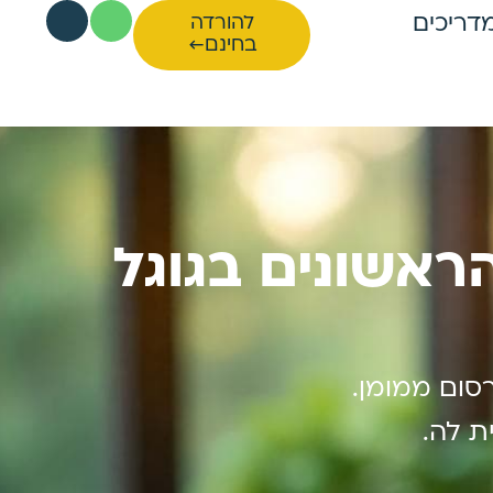
דריכים
להורדה
בחינם←
ראשונים בגוגל
סום ממומן.
ת לה.