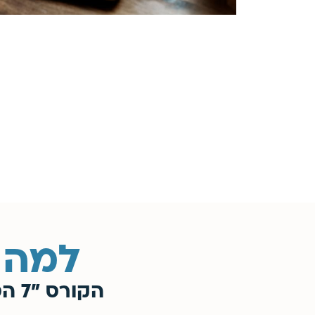
למה 
הקורס "7 הסודות של קידום אורגני" נבנה מתוך ניסיון בשטח