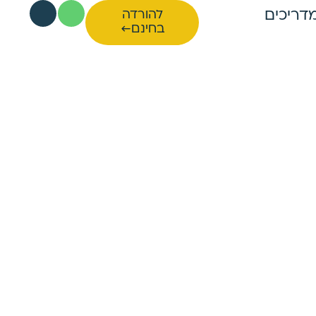
דריכים
להורדה
בחינם←