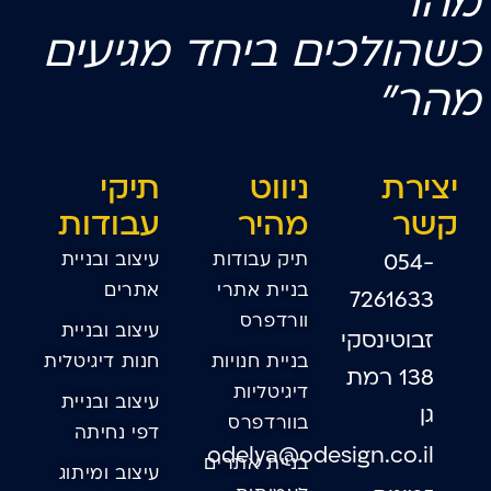
מהר
כשהולכים
ביחד
מגיעים
מהר"
יצירת
ניווט
תיקי
קשר
מהיר
עבודות
תיק עבודות
עיצוב ובניית
054-
בניית אתרי
אתרים
7261633
וורדפרס
עיצוב ובניית
זבוטינסקי
בניית חנויות
חנות דיגיטלית
138 רמת
דיגיטליות
עיצוב ובניית
גן
בוורדפרס
דפי נחיתה
odelya@odesign.co.il
בניית אתרים
עיצוב ומיתוג