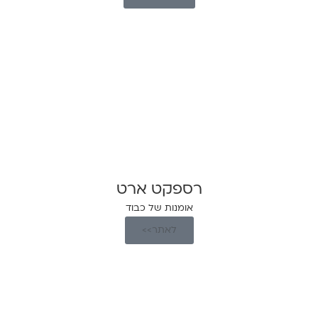
רספקט ארט
אומנות של כבוד
לאתר>>