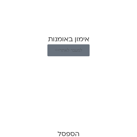
אימון באומנות
למעבר לאתר>>
הספסל