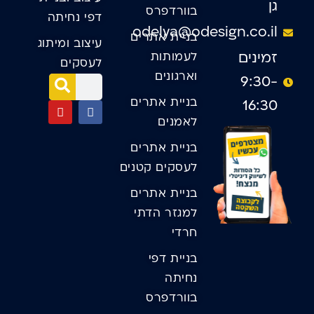
גן
בוורדפרס
דפי נחיתה
odelya@odesign.co.il
בניית אתרים
עיצוב ומיתוג
זמינים
לעמותות
לעסקים
וארגונים
9:30-
בניית אתרים
16:30
לאמנים
בניית אתרים
לעסקים קטנים
בניית אתרים
למגזר הדתי
חרדי
בניית דפי
נחיתה
בוורדפרס